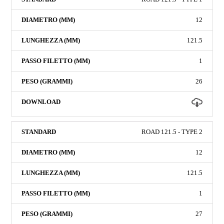
12
121.5
1
26
ROAD 121.5 - TYPE 2
12
121.5
1
27