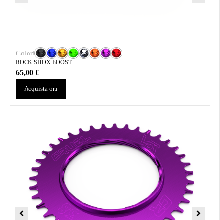
Colori
ROCK SHOX BOOST
65,00
€
Acquista ora