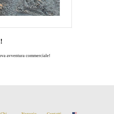
!
nuova avventura commerciale!
Chi
Negozio
Contatti