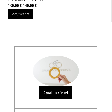
VoR SRAM THREAD 6 MM
130,00
€
140,00
€
-
Acquista ora
Qualità Cruel