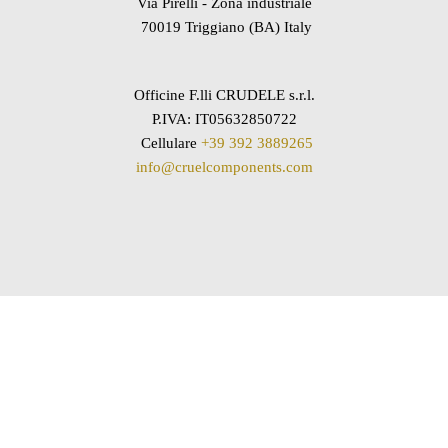
Via Pirelli - Zona industriale
70019 Triggiano (BA) Italy
Officine F.lli CRUDELE s.r.l.
P.IVA: IT05632850722
Cellulare
+39 392 3889265
info@cruelcomponents.com