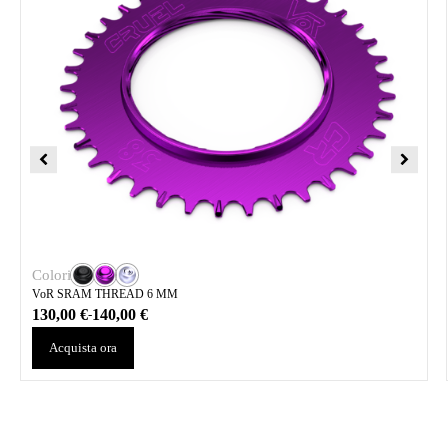
Colori
VoR SRAM THREAD 6 MM
130,00
€
140,00
€
-
Acquista ora