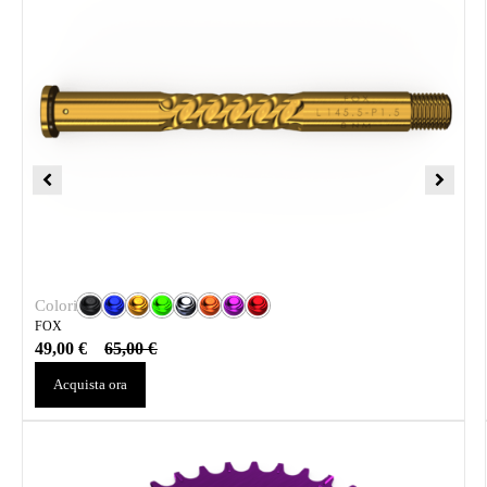
Colori
FOX
49,00
€
65,00
€
Acquista ora