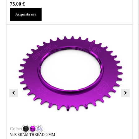
75,00
€
Acquista ora
Colori
VoR SRAM THREAD 6 MM