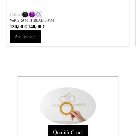
Colori
VoR SRAM THREAD 6 MM
130,00
€
140,00
€
-
Acquista ora
Qualità Cruel