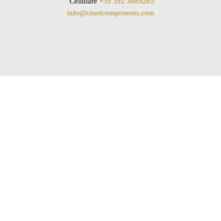
Cellulare
+39 392 3889265
info@cruelcomponents.com