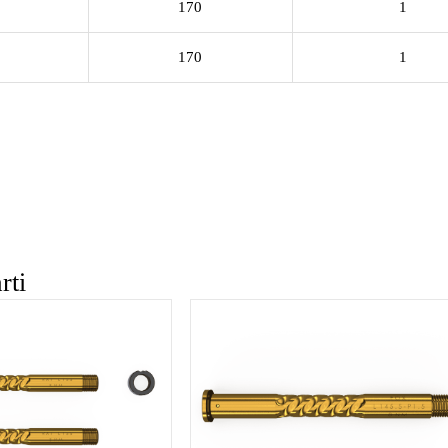
170
1
170
1
rti