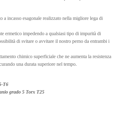
to a incasso esagonale realizzato nella migliore lega di
:
e ermetico impedendo a qualsiasi tipo di impurità di
ossibilità di svitare o avvitare il nostro perno da entrambi i
rattamento chimico superficiale che ne aumenta la resistenza
ssicurando una durata superiore nel tempo.
5-T6
tanio grado 5 Torx T25