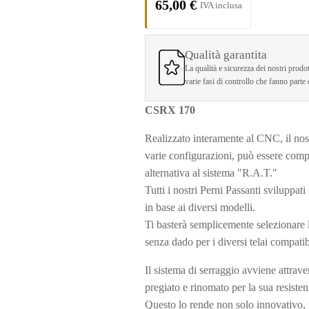
65,00
€
Qualità garantita
La qualità e sicurezza dei nostri prodot
varie fasi di controllo che fanno parte
CSRX 170
Realizzato interamente al CNC, il nos
varie configurazioni, può essere compa
alternativa al sistema "R.A.T."
Tutti i nostri Perni Passanti sviluppat
in base ai diversi modelli.
Ti basterà semplicemente selezionare l
senza dado per i diversi telai compatib
Il sistema di serraggio avviene attrave
pregiato e rinomato per la sua resisten
Questo lo rende non solo innovativo, 