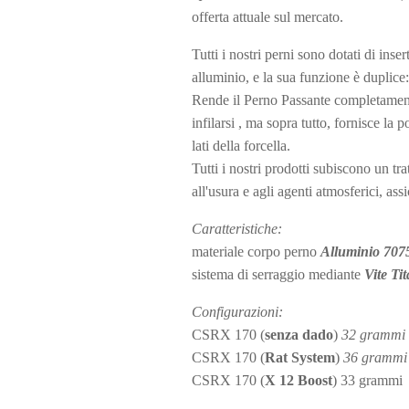
offerta attuale sul mercato.
Tutti i nostri perni sono dotati di
inser
alluminio, e la sua funzione è duplice
Rende il Perno Passante completament
infilarsi , ma sopra tutto, fornisce la p
lati della forcella.
Tutti i nostri prodotti subiscono un t
all'usura e agli agenti atmosferici, a
Caratteristiche:
materiale corpo perno
Alluminio 707
sistema di serraggio mediante
Vite Ti
Configurazioni:
CSRX 170 (
senza dado
)
32 grammi
CSRX 170 (
Rat System
)
36 grammi
CSRX 170 (
X 12 Boost
) 33 grammi