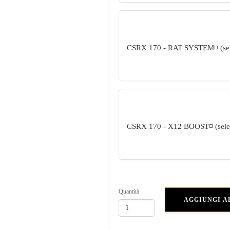
CSRX 170 - RAT SYSTEM
◽ (s
CSRX 170 - X12 BOOST
◽ (sel
Quantità
AGGIUNGI A