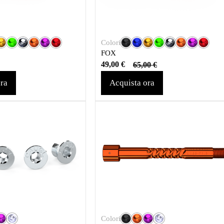
Colori
FOX
49,00
€
65,00
€
ra
Acquista ora
Colori