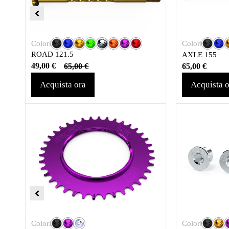
Colori
Colori
ROAD 121.5
AXLE 155
49,00
€
65,00
€
65,00
€
Acquista ora
Acquista o
Colori
Colori