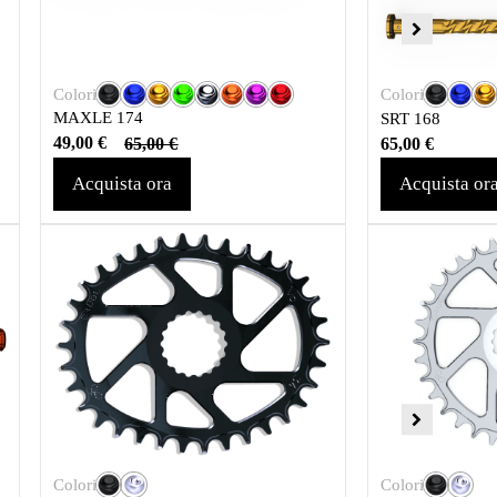
Colori
Colori
MAXLE 174
SRT 168
49,00
€
65,00
€
65,00
€
Acquista ora
Acquista or
Colori
Colori