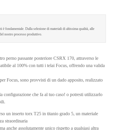
ti è fondamentale. Dalla selezione di materiali di altissima qualità, alle
 del nostro processo produttivo.
tro perno passante posteriore CSRX 170, attraverso le
tibile al 100% con tutti i telai Focus, offrendo una valida
i per Focus, sono provvisti di un dado apposito, realizzato
a configurazione che fa al tuo caso! o potresti utilizzarlo
ili.
rso un inserto torx T25 in titanio grado 5, un materiale
za straordinaria
ma anche assolutamente unico rispetto a qualsiasi altra